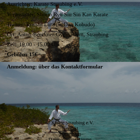
Ausrichter: Karate Straubing e.V.
Veranstalter: Shorin Ryu Siu Sin Kan Karate
Trainer: Roman Lutz (5. Dan Kobudo)
Ort: Anton-Bruckner-Gymnasium, Straubing
Zeit: 10.00 - 15.00 Uhr
Gebühr: 15€
Anmeldung: über das Kontaktformular
© Karate Straubing e.V.
Kontakt
Impressum
Datenschutzerklärung