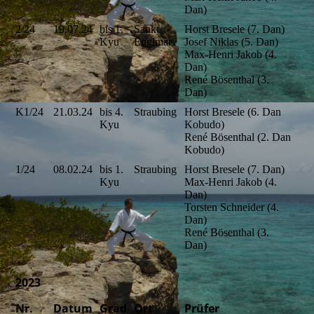
Dan)
2/24
19.07.24
bis 1.
Sankt
Horst Bresele (7. Dan)
Kyu
Englmar
Josef Niklas (5. Dan)
Max-Henri Jakob (4.
Dan)
René Bösenthal (3.
Dan)
K1/24
21.03.24
bis 4.
Straubing
Horst Bresele (6. Dan
Kyu
Kobudo)
René Bösenthal (2. Dan
Kobudo)
1/24
08.02.24
bis 1.
Straubing
Horst Bresele (7. Dan)
Kyu
Max-Henri Jakob (4.
Dan)
Torsten Schneider (4.
Dan)
René Bösenthal (3.
Dan)
2023
Nr.
Datum
Grad
Ort
Prüfer