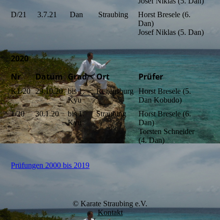
Josef Niklas (5. Dan)
D/21
3.7.21
Dan
Straubing
Horst Bresele (6.
Dan)
Josef Niklas (5. Dan)
2020
Nr
Datum
Grad
Ort
Prüfer
K1/20
29.10.20
bis 1.
Regensburg
Horst Bresele (5.
Kyu
Dan Kobudo)
1/20
30.1.20
bis 1.
Straubing
Horst Bresele (6.
Kyu
Dan)
Torsten Schneider
(4. Dan)
Prüfungen 2000 bis 2019
© Karate Straubing e.V.
Kontakt