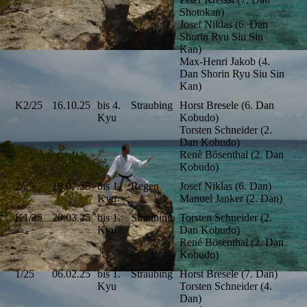
Shotokan)
Josef Niklas (6. Dan
Shorin Ryu Siu Sin
Kan)
Max-Henri Jakob (4.
Dan Shorin Ryu Siu Sin
Kan)
K2/25
16.10.25
bis 4.
Straubing
Horst Bresele (6. Dan
Kyu
Kobudo)
Torsten Schneider (2.
Dan Kobudo)
Renè Bösenthal (2. Dan
Kobudo)
2/25
18.07.25
bis 1.
Regen
Josef Niklas (6. Dan)
Kyu
Manuel Janker (2. Dan)
K1/25
20.03.25
bis 1.
Straubing
Torsten Schneider (2.
Kyu
Dan Kobudo)
René Bösenthal (2. Dan
Kobudo)
1/25
06.02.25
bis 1.
Straubing
Horst Bresele (7. Dan)
Kyu
Torsten Schneider (4.
Dan)