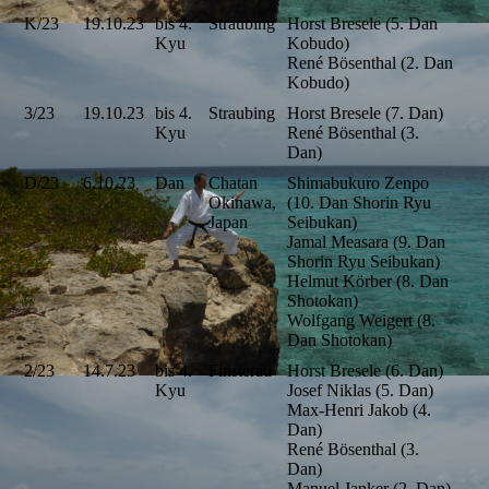
K/23
19.10.23
bis 4.
Straubing
Horst Bresele (5. Dan
Kyu
Kobudo)
René Bösenthal (2. Dan
Kobudo)
3/23
19.10.23
bis 4.
Straubing
Horst Bresele (7. Dan)
Kyu
René Bösenthal (3.
Dan)
D/23
6.10.23
Dan
Chatan
Shimabukuro Zenpo
Okinawa,
(10. Dan Shorin Ryu
Japan
Seibukan)
Jamal Measara (9. Dan
Shorin Ryu Seibukan)
Helmut Körber (8. Dan
Shotokan)
Wolfgang Weigert (8.
Dan Shotokan)
2/23
14.7.23
bis 4.
Finsterau
Horst Bresele (6. Dan)
Kyu
Josef Niklas (5. Dan)
Max-Henri Jakob (4.
Dan)
René Bösenthal (3.
Dan)
Manuel Janker (2. Dan)