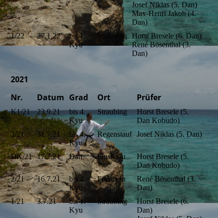
Josef Niklas (5. Dan)
Max-Henri Jakob (4.
Dan)
1/22
27.1.22
bis 1.
Straubing
Horst Bresele (6. Dan)
Kyu
René Bösenthal (3.
Dan)
2021
Nr.
Datum
Grad
Ort
Prüfer
K1/21
23.9.21
bis 4.
Straubing
Horst Bresele (5.
Kyu
Dan Kobudo)
3/21
31.7.21
bis 4.
Regenstauf
Josef Niklas (5. Dan)
Kyu
DK/21
17.7.21
Dan
Finsterau
Horst Bresele (5.
Dan Kobudo)
2/21
16.7.21
bis 4.
Finsterau
René Bösenthal (3.
Kyu
Dan)
1/21
3.7.21
bis 1.
Straubing
Horst Bresele (6.
Kyu
Dan)