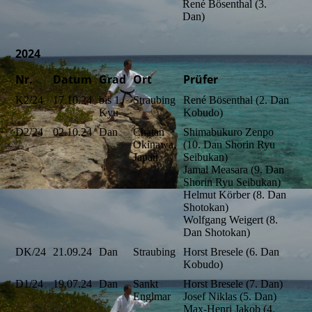
René Bösenthal (3.
Dan)
2024
Nr.
Datum
Grad
Ort
Prüfer
K2/24
17.10.24
bis 1.
Straubing
René Bösenthal (2. Dan
Kyu
Kobudo)
D2/24
02.10.24
Dan
Chatan
Shimabukuro Zenpo
Okinawa,
(10. Dan Shorin Ryu
Japan
Seibukan)
Jamal Measara (9. Dan
Shorin Ryu Seibukan)
Helmut Körber (8. Dan
Shotokan)
Wolfgang Weigert (8.
Dan Shotokan)
DK/24
21.09.24
Dan
Straubing
Horst Bresele (6. Dan
Kobudo)
D1/24
19.07.24
Dan
Sankt
Horst Bresele (7. Dan)
Englmar
Josef Niklas (5. Dan)
Max-Henri Jakob (4.