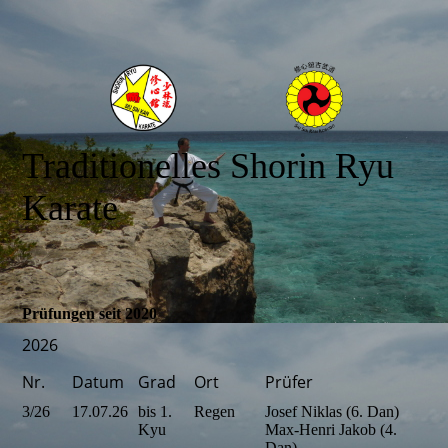
Traditionelles Shorin Ryu
Karate
Prüfungen seit 2020
2026
Nr.
Datum
Grad
Ort
Prüfer
3/26
17.07.26
bis 1.
Regen
Josef Niklas (6. Dan)
Kyu
Max-Henri Jakob (4.
Dan)