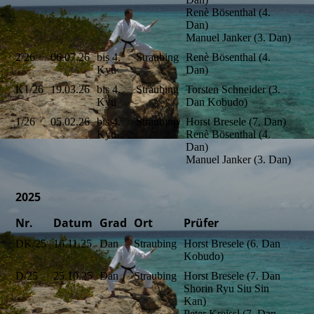
Renè Bösenthal (4.
Dan)
Manuel Janker (3. Dan)
2/26
06.07.26
bis 4.
Straubing
Renè Bösenthal (4.
Kyu
Dan)
K1/26
19.03.26
bis 4.
Straubing
Torsten Schneider (3.
Kyu
Dan Kobudo)
1/26
05.02.26
bis 4.
Straubing
Horst Bresele (7. Dan)
Kyu
Renè Bösenthal (4.
Dan)
Manuel Janker (3. Dan)
2025
Nr.
Datum
Grad
Ort
Prüfer
DK/25
16.11.25
Dan
Straubing
Horst Bresele (6. Dan
Kobudo)
D/25
25.10.25
Dan
Straubing
Horst Bresele (7. Dan
Shorin Ryu Siu Sin
Kan)
Peter Kreissl (7. Dan