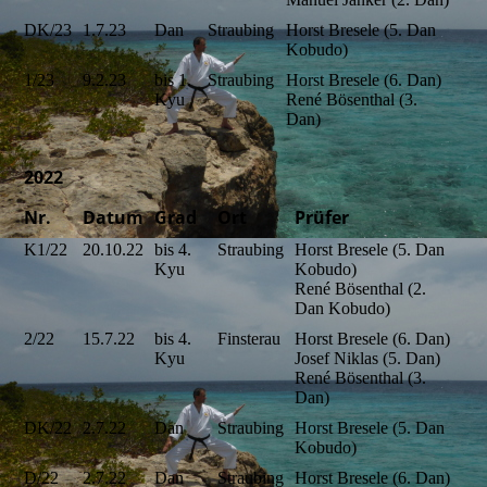
DK/23
1.7.23
Dan
Straubing
Horst Bresele (5. Dan
Kobudo)
1/23
9.2.23
bis 1.
Straubing
Horst Bresele (6. Dan)
Kyu
René Bösenthal (3.
Dan)
2022
Nr.
Datum
Grad
Ort
Prüfer
K1/22
20.10.22
bis 4.
Straubing
Horst Bresele (5. Dan
Kyu
Kobudo)
René Bösenthal (2.
Dan Kobudo)
2/22
15.7.22
bis 4.
Finsterau
Horst Bresele (6. Dan)
Kyu
Josef Niklas (5. Dan)
René Bösenthal (3.
Dan)
DK/22
2.7.22
Dan
Straubing
Horst Bresele (5. Dan
Kobudo)
D/22
2.7.22
Dan
Straubing
Horst Bresele (6. Dan)