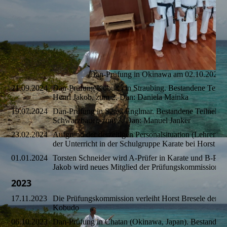
Dan-Prüfung in Okinawa am 02.10.2024
21.09.2024
Dan-Prüfung Kobudo in Straubing. Bestandene Teiln
Henri Jakob, zum 2. Dan: Daniela Mainka
19.07.2024
Dan-Prüfung in Sankt Englmar. Bestandene Teilnehm
Schwarzbauer, zum 3. Dan: Manuel Janker
23.02.2024
Aufgrund der derzeitigen Personalsituation (Lehrer
der Unterricht in der Schulgruppe Karate bei Horst Bre
01.01.2024
Torsten Schneider wird A-Prüfer in Karate und B-Prü
Jakob wird neues Mitglied der Prüfungskommission.
2023
17.11.2023
Die Prüfungskommission verleiht Horst Bresele den 6
Kobudo
06.10.2023
Dan-Prüfung in Chatan (Okinawa, Japan). Bestanden