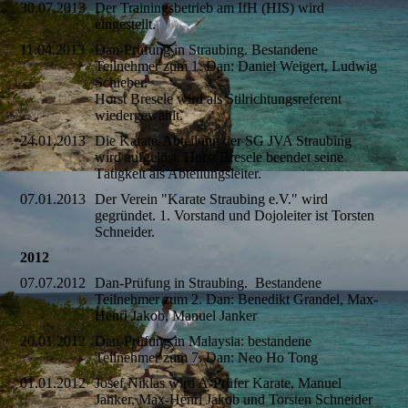
30.07.2013
Der Trainingsbetrieb am IfH (HIS) wird
eingestellt.
11.04.2013
Dan-Prüfung in Straubing. Bestandene
Teilnehmer zum 1. Dan: Daniel Weigert, Ludwig
Schieber.
Horst Bresele wird als Stilrichtungsreferent
wiedergewählt.
24.01.2013
Die Karate-Abteilung der SG JVA Straubing
wird aufgelöst. Horst Bresele beendet seine
Tätigkeit als Abteilungsleiter.
07.01.2013
Der Verein "Karate Straubing e.V." wird
gegründet. 1. Vorstand und Dojoleiter ist Torsten
Schneider.
2012
07.07.2012
Dan-Prüfung in Straubing. Bestandene
Teilnehmer zum 2. Dan: Benedikt Grandel, Max-
Henri Jakob, Manuel Janker
20.01.2012
Dan-Prüfung in Malaysia: bestandene
Teilnehmer zum 7. Dan: Neo Ho Tong
01.01.2012
Josef Niklas wird A-Prüfer Karate, Manuel
Janker, Max-Henri Jakob und Torsten Schneider