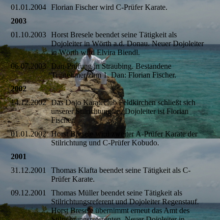
01.01.2004
Florian Fischer wird C-Prüfer Karate.
2003
01.10.2003
Horst Bresele beendet seine Tätigkeit als
Dojoleiter in Wörth a.d. Donau. Neuer Dojoleiter
in Wörth wird Elvira Biendl.
06.07.2003
Dan-Prüfung in Straubing. Bestandene
Teilnehmer zum 1. Dan: Florian Fischer.
2002
14.12.2002
Das Dojo Karateclub Feldkirchen schließt sich
unserer Stilrichtung an. Dojoleiter ist Florian
Fischer.
01.01.2002
Horst Bresele wird zweiter A-Prüfer Karate der
Stilrichtung und C-Prüfer Kobudo.
2001
31.12.2001
Thomas Klafta beendet seine Tätigkeit als C-
Prüfer Karate.
09.12.2001
Thomas Müller beendet seine Tätigkeit als
Stilrichtungsreferent und Dojoleiter Regenstauf.
Horst Bresele übernimmt erneut das Amt des
Stilrichtungsreferenten. Neuer Dojoleiter in