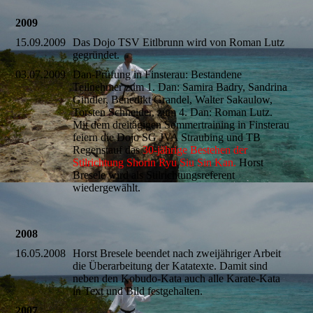
2009
15.09.2009
Das Dojo TSV Eitlbrunn wird von Roman Lutz
gegründet.
03.07.2009
Dan-Prüfung in Finsterau: Bestandene
Teilnehmer zum 1. Dan: Samira Badry, Sandrina
Gindler, Benedikt Grandel, Walter Sakaulow,
Torsten Schneider, zum 4. Dan: Roman Lutz.
Mit dem dreitägigen Sommertraining in Finsterau
feiern die Dojo SG JVA Straubing und TB
Regenstauf das
30-jährige Bestehen der
Stilrichtung Shorin Ryu Siu Sin Kan.
Horst
Bresele wird als Stilrichtungsreferent
wiedergewählt.
2008
16.05.2008
Horst Bresele beendet nach zweijähriger Arbeit
die Überarbeitung der Katatexte. Damit sind
neben den Kobudo-Kata auch alle Karate-Kata
in Text und Bild festgehalten.
2007