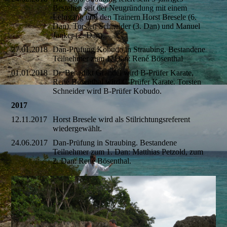
Bestehen seit der Neugründung mit einem
Lehrgang und den Trainern Horst Bresele (6.
Dan), Torsten Schneider (3. Dan) und Manuel
Janker (2. Dan).
27.01.2018
Dan-Prüfung Kobudo in Straubing. Bestandene
Teilnehmer zum 1. Dan: René Bösenthal
01.01.2018
Dr. Benedikt Grandel wird B-Prüfer Karate,
René Bösenthal wird C-Prüfer Karate. Torsten
Schneider wird B-Prüfer Kobudo.
2017
12.11.2017
Horst Bresele wird als Stilrichtungsreferent
wiedergewählt.
24.06.2017
Dan-Prüfung in Straubing. Bestandene
Teilnehmer zum 1. Dan: Matthias Petzold, zum
2. Dan: René Bösenthal.