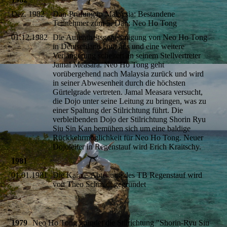
Dez. 1982
Dan-Prüfung in Malaysia: Bestandene
Teilnehmer zum 5. Dan: Neo Ho Tong
01.12.1982
Die Aufenthaltsgenehmigung von Neo Ho Tong
in Deutschland läuft aus und eine weitere
Verlängerung scheitert an seinem Stellvertreter
Jamal Measara. Neo Ho Tong geht
vorübergehend nach Malaysia zurück und wird
in seiner Abwesenheit durch die höchsten
Gürtelgrade vertreten. Jamal Measara versucht,
die Dojo unter seine Leitung zu bringen, was zu
einer Spaltung der Stilrichtung führt. Die
verbleibenden Dojo der Stilrichtung Shorin Ryu
Siu Sin Kan bemühen sich um eine baldige
Rückkehrmöglichkeit für Neo Ho Tong. Neuer
Dojoleiter in Regenstauf wird Erich Kraitschy.
1981
01.01.1981
Die Karate-Abteilung des TB Regenstauf wird
von Theo Schmidt gegründet
1979
Neo Ho Tong gründet die Stilrichtung "Shorin-Ryu Siu