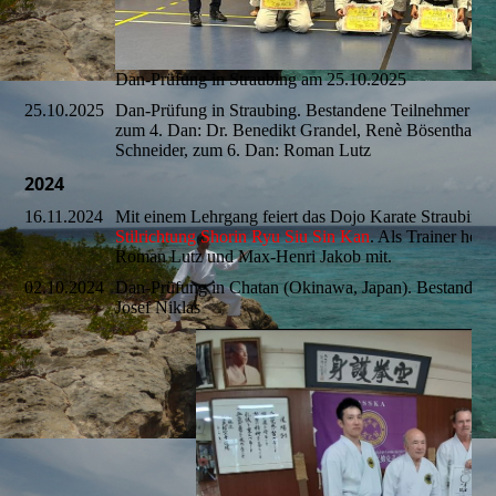
Dan-Prüfung in Straubing am 25.10.2025
25.10.2025
Dan-Prüfung in Straubing. Bestandene Teilnehmer zu
zum 4. Dan: Dr. Benedikt Grandel, Renè Bösenthal, z
Schneider, zum 6. Dan: Roman Lutz
2024
16.11.2024
Mit einem Lehrgang feiert das Dojo Karate Straubing
Stilrichtung Shorin Ryu Siu Sin Kan
. Als Trainer helf
Roman Lutz und Max-Henri Jakob mit.
02.10.2024
Dan-Prüfung in Chatan (Okinawa, Japan). Bestanden
Josef Niklas