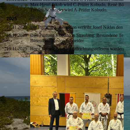
Max-Henri Jakob wird C-Prüfer Kobudo, Renè Bösen
Torsten Schneider wird A-Prüfer Kobudo.
2025
21.11.2025
Die Prüfungskommission verleiht Josef Niklas den 5
16.11.2025
Dan-Prüfung Kobudo in Straubing. Bestandene Teiln
Bösenthal, Torsten Schneider
15.11.2025
Horst Bresele wird als Stilrichtungsreferent wiedergew