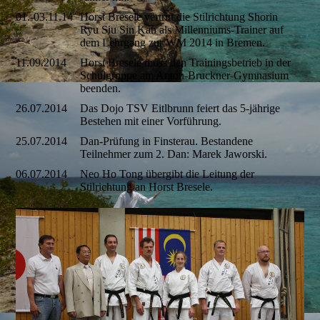
01.-03.11.14
Horst Bresele vertritt die Stilrichtung Shorin
Ryu Siu Sin Kan als Millenniums-Trainer auf
dem Lehrgang zur WM 2014 in Bremen.
11.09.2014
Horst Bresele muss den Trainingsbetrieb in der
Schulgruppe am Anton-Bruckner-Gymnasium
beenden.
26.07.2014
Das Dojo TSV Eitlbrunn feiert das 5-jährige
Bestehen mit einer Vorführung.
25.07.2014
Dan-Prüfung in Finsterau. Bestandene
Teilnehmer zum 2. Dan: Marek Jaworski.
06.07.2014
Neo Ho Tong übergibt die Leitung der
Stilrichtung an Horst Bresele.