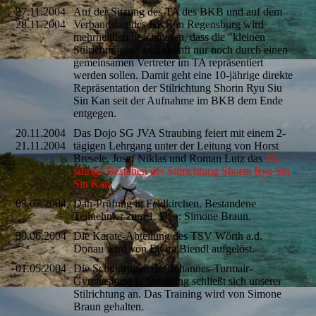
27.11.2004
Auf der Sitzung des TA des BKB und auf dem
28.11.2004
Verbandstag des BKB in Regensburg wird
mehrheitlich beschlossen, dass die "kleinen
Stilrichtungen" in Zukunft nur noch durch einen
gemeinsamen Vertreter im TA repräsentiert
werden sollen. Damit geht eine 10-jährige direkte
Repräsentation der Stilrichtung Shorin Ryu Siu
Sin Kan seit der Aufnahme im BKB dem Ende
entgegen.
20.11.2004
Das Dojo SG JVA Straubing feiert mit einem 2-
21.11.2004
tägigen Lehrgang unter der Leitung von Horst
Bresele, Josef Niklas und Roman Lutz das
25-
jährige Bestehen der Stilrichtung Shorin Ryu Siu
Sin Kan
.
03.07.2004
Dan-Prüfung in Feldkirchen. Bestandene
Teilnehmer zum 1. Dan: Simone Braun.
30.06.2004
Die Karate-Abteilung des TSV Wörth a.d.
Donau wird von Elvira Biendl aufgelöst.
01.05.2004
Die Schulgruppe des Johannes-Turmair-
Gymnasiums in Straubing schließt sich unserer
Stilrichtung an. Das Training wird von Simone
Braun gehalten.