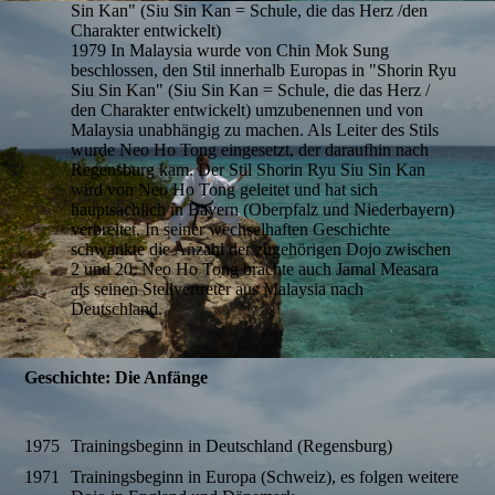
Sin Kan" (Siu Sin Kan = Schule, die das Herz /den
Charakter entwickelt)
1979 In Malaysia wurde von Chin Mok Sung
beschlossen, den Stil innerhalb Europas in "Shorin Ryu
Siu Sin Kan" (Siu Sin Kan = Schule, die das Herz /
den Charakter entwickelt) umzubenennen und von
Malaysia unabhängig zu machen. Als Leiter des Stils
wurde Neo Ho Tong eingesetzt, der daraufhin nach
Regensburg kam. Der Stil Shorin Ryu Siu Sin Kan
wird von Neo Ho Tong geleitet und hat sich
hauptsächlich in Bayern (Oberpfalz und Niederbayern)
verbreitet. In seiner wechselhaften Geschichte
schwankte die Anzahl der zugehörigen Dojo zwischen
2 und 20. Neo Ho Tong brachte auch Jamal Measara
als seinen Stellvertreter aus Malaysia nach
Deutschland.
Geschichte: Die Anfänge
1975
Trainingsbeginn in Deutschland (Regensburg)
1971
Trainingsbeginn in Europa (Schweiz), es folgen weitere