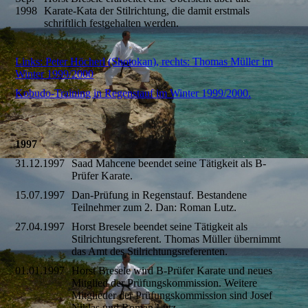
1998
Karate-Kata der Stilrichtung, die damit erstmals
schriftlich festgehalten werden.
Links: Peter Höcherl (Shotokan), rechts: Thomas Müller im
Winter 1999/2000
Kobudo-Training in Regenstauf im Winter 1999/2000.
1997
31.12.1997
Saad Mahcene beendet seine Tätigkeit als B-
Prüfer Karate.
15.07.1997
Dan-Prüfung in Regenstauf. Bestandene
Teilnehmer zum 2. Dan: Roman Lutz.
27.04.1997
Horst Bresele beendet seine Tätigkeit als
Stilrichtungsreferent. Thomas Müller übernimmt
das Amt des Stilrichtungsreferenten.
01.01.1997
Horst Bresele wird B-Prüfer Karate und neues
Mitglied der Prüfungskommission. Weitere
Mitglieder der Prüfungskommission sind Josef
Niklas und Roman Lutz.