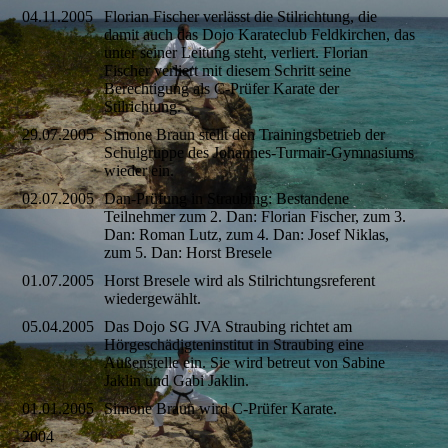
04.11.2005
Florian Fischer verlässt die Stilrichtung, die
damit auch das Dojo Karateclub Feldkirchen, das
unter seiner Leitung steht, verliert. Florian
Fischer verliert mit diesem Schritt seine
Berechtigung als C-Prüfer Karate der
Stilrichtung.
29.07.2005
Simone Braun stellt den Trainingsbetrieb der
Schulgruppe des Johannes-Turmair-Gymnasiums
wieder ein.
02.07.2005
Dan-Prüfung in Straubing: Bestandene
Teilnehmer zum 2. Dan: Florian Fischer, zum 3.
Dan: Roman Lutz, zum 4. Dan: Josef Niklas,
zum 5. Dan: Horst Bresele
01.07.2005
Horst Bresele wird als Stilrichtungsreferent
wiedergewählt.
05.04.2005
Das Dojo SG JVA Straubing richtet am
Hörgeschädigteninstitut in Straubing eine
Außenstelle ein. Sie wird betreut von Sabine
Jaklin und Gabi Jaklin.
01.01.2005
Simone Braun wird C-Prüfer Karate.
2004