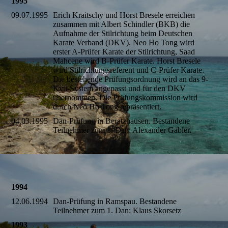
1995
09.07.1995
Erich Kraitschy und Horst Bresele erreichen
zusammen mit Albert Schindler (BKB) die
Aufnahme der Stilrichtung beim Deutschen
Karate Verband (DKV). Neo Ho Tong wird
erster A-Prüfer Karate der Stilrichtung, Saad
Mahcene wird B-Prüfer Karate. Horst Bresele
wird Stilrichtungsreferent und C-Prüfer Karate.
Die bestehende Prüfungsordnung wird an das 9-
Kyu-System angepasst und für den DKV
übernommen. Die Prüfungskommission wird
durch Neo Ho Tong repräsentiert.
04.03.1995
Dan-Prüfung in Beratzhausen. Bestandene
Teilnehmer zum 1. Dan: Alexander Gabler.
1994
12.06.1994
Dan-Prüfung in Ramspau. Bestandene
Teilnehmer zum 1. Dan: Klaus Skorsetz
1993