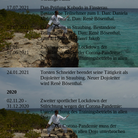
17.07.2021
Dan-Prüfung Kobudo in Finsterau.
Bestandene Teilnehmer zum 1. Dan: Daniela
Mainka, zum 2. Dan: Renè Bösenthal.
03.07.2021
Dan-Prüfung in Straubing. Bestandene
Teilnehmer zum 3. Dan: Renè Bösenthal,
zum 4. Dan: Max-Henri Jakob
01.01. -
Zweiter sportlicher Lockdown der
07.06.2021
Stilrichtung wegen der Corona-Pandemie:
Unterbrechung des Trainingsbetriebs in allen
Dojo
24.01.2021
Torsten Schneider beendet seine Tätigkeit als
Dojoleiter in Straubing. Neuer Dojoleiter
wird Renè Bösenthal.
2020
02.11.20 -
Zweiter sportlicher Lockdown der
31.12.2020
Stilrichtung wegen der Corona-Pandemie:
Unterbrechung des Trainingsbetriebs in allen
Dojo
13.03. -
Wegen der Corona-Pandemie muss der
09.09.2020
Trainingsbetrieb in allen Dojo unterbrochen
werden.