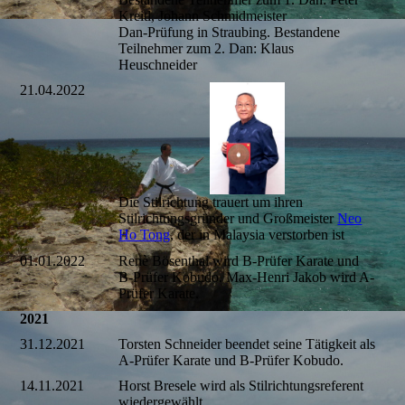
Kreitl, Johann Schmidmeister
Dan-Prüfung in Straubing. Bestandene
Teilnehmer zum 2. Dan: Klaus
Heuschneider
21.04.2022
Die Stilrichtung trauert um ihren
Stilrichtungsgründer und Großmeister
Neo
Ho Tong
, der in Malaysia verstorben ist
01.01.2022
Renè Bösenthal wird B-Prüfer Karate und
B-Prüfer Kobudo. Max-Henri Jakob wird A-
Prüfer Karate.
2021
31.12.2021
Torsten Schneider beendet seine Tätigkeit als
A-Prüfer Karate und B-Prüfer Kobudo.
14.11.2021
Horst Bresele wird als Stilrichtungsreferent
wiedergewählt.