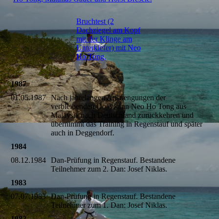
Bruchtest (2
Dachziegel am Kopf
mit der Klinge am
Unterkiefer) mit Neo
Ho Tong.
1987
01.05.1987
Nach jahrelangen Anstrengungen der
verbleibenden Dojo kann Neo Ho Tong aus
Malaysia nach Deutschland zurückkehren und
übernimmt das Training in Regenstauf und später
auch in Deggendorf.
1984
08.12.1984
Dan-Prüfung in Regenstauf. Bestandene
Teilnehmer zum 2. Dan: Josef Niklas.
1983
07.07.1983
Dan-Prüfung in Regenstauf. Bestandene
Teilnehmer zum 1. Dan: Josef Niklas.
1982