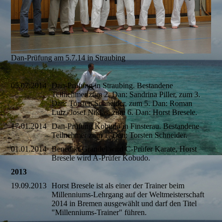
Dan-Prüfung am 5.7.14 in Straubing
05.07.2014
Dan-Prüfung in Straubing. Bestandene
Teilnehmer zum 2. Dan: Sandrina Piller, zum 3.
Dan: Torsten Schneider, zum 5. Dan: Roman
Lutz, Josef Niklas, zum 6. Dan: Horst Bresele.
17.01.2014
Dan-Prüfung Kobudo in Finsterau. Bestandene
Teilnehmer zum 1. Dan: Torsten Schneider.
01.01.2014
Benedikt Grandel wird C-Prüfer Karate, Horst
Bresele wird A-Prüfer Kobudo.
2013
19.09.2013
Horst Bresele ist als einer der Trainer beim
Millenniums-Lehrgang auf der Weltmeisterschaft
2014 in Bremen ausgewählt und darf den Titel
"Millenniums-Trainer" führen.