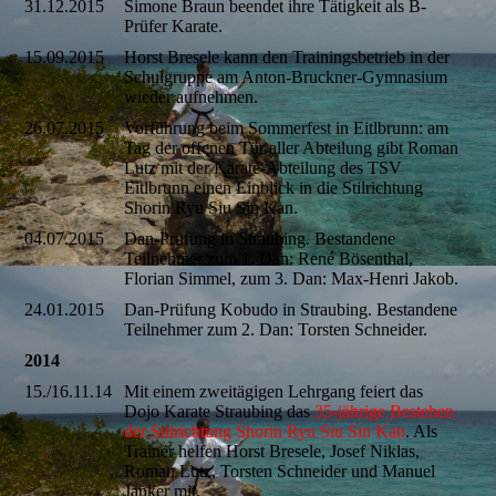
31.12.2015
Simone Braun beendet ihre Tätigkeit als B-
Prüfer Karate.
15.09.2015
Horst Bresele kann den Trainingsbetrieb in der
Schulgruppe am Anton-Bruckner-Gymnasium
wieder aufnehmen.
26.07.2015
Vorführung beim Sommerfest in Eitlbrunn: am
Tag der offenen Tür aller Abteilung gibt Roman
Lutz mit der Karate-Abteilung des TSV
Eitlbrunn einen Einblick in die Stilrichtung
Shorin Ryu Siu Sin Kan.
04.07.2015
Dan-Prüfung in Straubing. Bestandene
Teilnehmer zum 1. Dan: René Bösenthal,
Florian Simmel, zum 3. Dan: Max-Henri Jakob.
24.01.2015
Dan-Prüfung Kobudo in Straubing. Bestandene
Teilnehmer zum 2. Dan: Torsten Schneider.
2014
15./16.11.14
Mit einem zweitägigen Lehrgang feiert das
Dojo Karate Straubing das
35-jährige Bestehen
der Stilrichtung Shorin Ryu Siu Sin Kan
. Als
Trainer helfen Horst Bresele, Josef Niklas,
Roman Lutz, Torsten Schneider und Manuel
Janker mit.