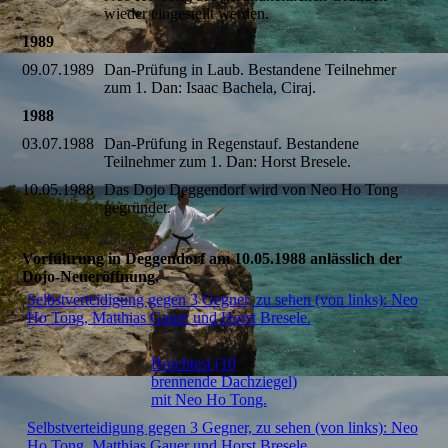
wieder eingestellt werden.
1989
09.07.1989
Dan-Prüfung in Laub. Bestandene Teilnehmer
zum 1. Dan: Isaac Bachela, Ciraj.
1988
03.07.1988
Dan-Prüfung in Regenstauf. Bestandene
Teilnehmer zum 1. Dan: Horst Bresele.
10.05.1988
Das Dojo Deggendorf wird von Neo Ho Tong
gegründet.
Vorführung in Deggendorf am 10.05.1988 anlässlich der
Dojo-Neueröffnung.
Selbstverteidigung gegen 3 Gegner, zu sehen (von links): Neo
Ho Tong, Matthias Gauer und Horst Bresele.
Bruchtest (10
brennende Dachziegel)
mit Neo Ho Tong.
Selbstverteidigung gegen 3 Gegner, zu sehen (von links): Neo
Ho Tong, Matthias Gauer und Horst Bresele.