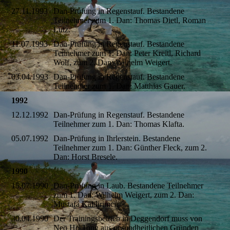
27.11.1993
Dan-Prüfung in Regenstauf. Bestandene
Teilnehmer zum 1. Dan: Thomas Dietl, Roman
Lutz.
11.07.1993
Dan-Prüfung in Regenstauf. Bestandene
Teilnehmer zum 1. Dan: Peter Kreitl, Richard
Wolf, zum 2. Dan: Wilhelm Weigert.
03.04.1993
Dan-Prüfung in Regenstauf. Bestandene
Teilnehmer zum 1. Dan: Matthias Gauer.
1992
12.12.1992
Dan-Prüfung in Regenstauf. Bestandene
Teilnehmer zum 1. Dan: Thomas Klafta.
05.07.1992
Dan-Prüfung in Ihrlerstein. Bestandene
Teilnehmer zum 1. Dan: Günther Fleck, zum 2.
Dan: Horst Bresele.
1990
15.07.1990
Dan-Prüfung in Laub. Bestandene Teilnehmer
zum 1. Dan: Wilhelm Weigert, zum 2. Dan:
Mustafa Kaldirimci.
30.04.1990
Der Trainingsbetrieb in Deggendorf muss von
Neo Ho Tong aus gesundheitlichen Gründen