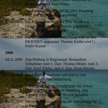
Regenstauf wird Josef Niklas.
01.10.2001
Die Karate-Abteilung der SG JVA Straubing
wird von Horst Bresele gegründet.
10.01.2001
Die Karate-Abteilung des TSV Wörth a.d.
Donau wird von Horst Bresele gegründet.
Dojoleiter ist Horst Bresele.
01.01.2001
Das Lizenzsystem der Stilrichtung wird an den
BKB/DKV angepasst. Thomas Klafta wird C-
Prüfer Karate.
2000
04.11.2000
Dan-Prüfung in Regenstauf. Bestandene
Teilnehmer zum 1. Dan: Thomas Müller, zum 3.
Dan: Josef Niklas, zum 4. Dan: Horst Bresele.
01.10.2000
Horst Bresele erarbeitet und betreut eine
Homepage für die Stilrichtung.
15.09.2000
Trainingsbeginn der Schulgruppe des Anton-
Bruckner-Gymnasiums in Straubing. Das
Training wird von Horst Bresele gehalten.
01.01.2000
Die neue Prüfungsordnung der Stilrichtung tritt
in Kraft.