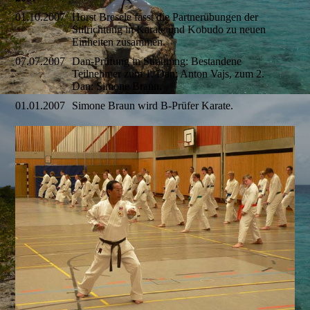
01.10.2007
Horst Bresele fasst die Partnerübungen der
Stilrichtung in Karate und Kobudo zu neuen
Einheiten zusammen.
07.07.2007
Dan-Prüfung in Straubing: Bestandene
Teilnehmer zum 1. Dan: Anton Vajs, zum 2.
Dan: Simone Braun.
01.01.2007
Simone Braun wird B-Prüfer Karate.