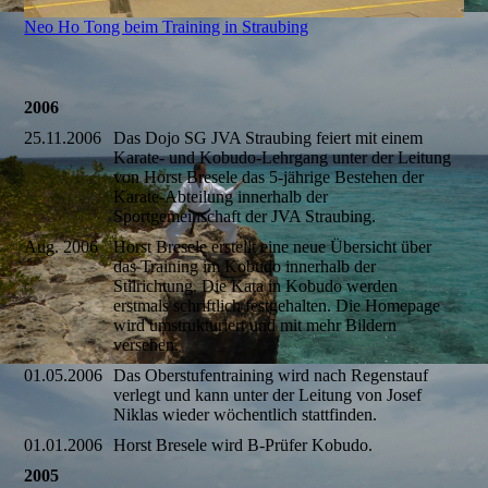
Neo Ho Tong beim Training in Straubing
2006
25.11.2006
Das Dojo SG JVA Straubing feiert mit einem
Karate- und Kobudo-Lehrgang unter der Leitung
von Horst Bresele das 5-jährige Bestehen der
Karate-Abteilung innerhalb der
Sportgemeinschaft der JVA Straubing.
Aug. 2006
Horst Bresele erstellt eine neue Übersicht über
das Training im Kobudo innerhalb der
Stilrichtung. Die Kata in Kobudo werden
erstmals schriftlich festgehalten. Die Homepage
wird umstrukturiert und mit mehr Bildern
versehen.
01.05.2006
Das Oberstufentraining wird nach Regenstauf
verlegt und kann unter der Leitung von Josef
Niklas wieder wöchentlich stattfinden.
01.01.2006
Horst Bresele wird B-Prüfer Kobudo.
2005