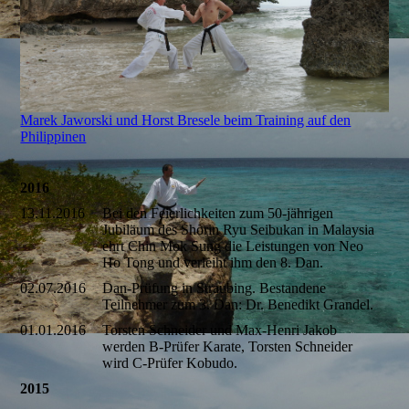
Marek Jaworski und Horst Bresele beim Training auf den
Philippinen
2016
13.11.2016
Bei den Feierlichkeiten zum 50-jährigen
Jubiläum des Shorin Ryu Seibukan in Malaysia
ehrt Chin Mok Sung die Leistungen von Neo
Ho Tong und verleiht ihm den 8. Dan.
02.07.2016
Dan-Prüfung in Straubing. Bestandene
Teilnehmer zum 3. Dan: Dr. Benedikt Grandel.
01.01.2016
Torsten Schneider und Max-Henri Jakob
werden B-Prüfer Karate, Torsten Schneider
wird C-Prüfer Kobudo.
2015