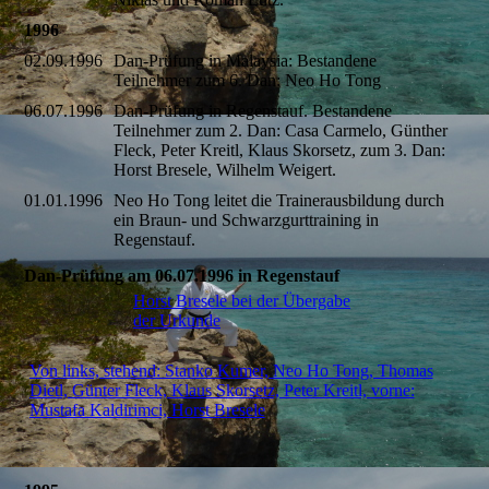
1996
02.09.1996
Dan-Prüfung in Malaysia: Bestandene
Teilnehmer zum 6. Dan: Neo Ho Tong
06.07.1996
Dan-Prüfung in Regenstauf. Bestandene
Teilnehmer zum 2. Dan: Casa Carmelo, Günther
Fleck, Peter Kreitl, Klaus Skorsetz, zum 3. Dan:
Horst Bresele, Wilhelm Weigert.
01.01.1996
Neo Ho Tong leitet die Trainerausbildung durch
ein Braun- und Schwarzgurttraining in
Regenstauf.
Dan-Prüfung am 06.07.1996 in Regenstauf
Horst Bresele bei der Übergabe
der Urkunde
Von links, stehend: Stanko Kumer, Neo Ho Tong, Thomas
Dietl, Günter Fleck, Klaus Skorsetz, Peter Kreitl, vorne:
Mustafa Kaldirimci, Horst Bresele