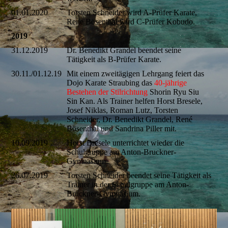
01.01.2020
Torsten Schneider wird A-Prüfer Karate,
Rene Bösenthal wird C-Prüfer Kobudo.
2019
31.12.2019
Dr. Benedikt Grandel beendet seine
Tätigkeit als B-Prüfer Karate.
30.11./01.12.19
Mit einem zweitägigen Lehrgang feiert das
Dojo Karate Straubing das
40-jährige
Bestehen der Stilrichtung
Shorin Ryu Siu
Sin Kan. Als Trainer helfen Horst Bresele,
Josef Niklas, Roman Lutz, Torsten
Schneider, Dr. Benedikt Grandel, René
Bösenthal und Sandrina Piller mit.
10.09.2019
Horst Bresele unterrichtet wieder die
Schulgruppe am Anton-Bruckner-
Gymnasium.
26.07.2019
Torsten Schneider beendet seine Tätigkeit als
Trainer in der Schulgruppe am Anton-
Bruckner-Gymnasium.