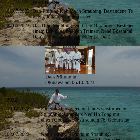
Horst Bresele
01.07.2023
Dan-Prüfung Kobudo in Straubing. Bestandene Teilne
Kreitl, Johann Schmidmeister
24.06.2023
Das Dojo Straubing feiert sein 10-jähriges Bestehen s
einem Lehrgang und den Trainern René Bösenthal (3. 
Dan) und Klaus Heuschneider (2. Dan)
Dan-Prüfung in
Okinawa am 06.10.2023
2022
10.12.2022
Die Stilrichtung gedenkt ihres verstorbenen
Stilrichtungsgründers Neo Ho Tong mit
einem Gedenk-LG zu seinem 76. Geburtstag
in Straubing.
02.07.2022
Dan-Prüfung Kobudo in Straubing.
Bestandene Teilnehmer zum 1. Dan: Peter