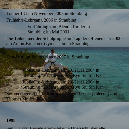
Trainer-LG im November 2008 in Straubing
Frühjahrs-Lehrgang 2006 in Straubing.
Vorführung zum Biendl-Turnier in
Straubing im Mai 2001.
Die Teilnehmer der Schulgruppe am Tag der Offenen Tür 2000
am Anton-Bruckner-Gymnasium in Straubing.
Dan-Prüfung Sommerlager 2007 in Straubing.
Jubiläums-Lehrgang am 20./21.11.2004 in
Straubing "25 Jahre Shorin Ryu Siu Sin Kan"
Jubiläums-Lehrgang am 20./21.11.2004 in
Straubing "25 Jahre Shorin Ryu Siu Sin Kan"
Sommerlager 2001 in Ramspau: Horst Bresele (knieend) und
Thomas Müller (liegend).
1998
Sep.
Horst Bresele erarbeitet eine Übersicht über alle