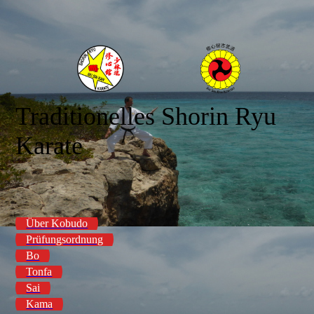
Traditionelles Shorin Ryu
Karate
Über Kobudo
Prüfungsordnung
Bo
Tonfa
Sai
Kama