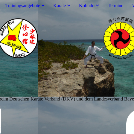
Trainingsangebote
Karate
Kobudo
Termine
lied beim Deutschen Karate Verband (DKV) und dem Landesverband Bay