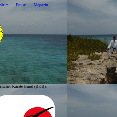
Wir
Preise
Magazin
erischer Karate Bund (BKB).