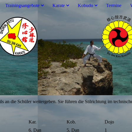
Trainingsangebote
Karate
Kobudo
Termine
ils an die Schüler weitergeben. Sie führen die Stilrichtung im technis
Kar.
Kob.
Dojo
6. Dan
5. Dan
1