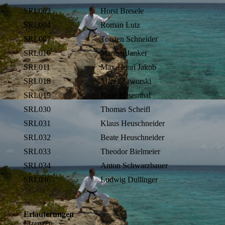
SRL003
Horst Bresele
SRL004
Roman Lutz
SRL007
Torsten Schneider
SRL010
Manuel Janker
SRL011
Max-Henri Jakob
SRL018
Marek Jaworski
SRL019
Renè Bösenthal
SRL030
Thomas Scheifl
SRL031
Klaus Heuschneider
SRL032
Beate Heuschneider
SRL033
Theodor Bielmeier
SRL034
Anton Schwarzbauer
SRL036
Ludwig Dullinger
Erläuterungen
Lizenzen