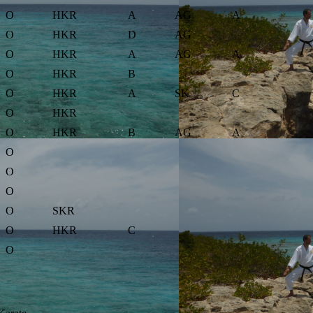
O
HKR
A
AG
A
O
HKR
D
AG
O
HKR
A
AG
A
O
HKR
B
O
HKR
A
SK
C
O
HKR
O
HKR
B
AG
A
O
O
O
O
SKR
O
HKR
C
O