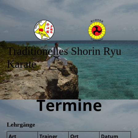
Traditionelles Shorin Ryu
Karate
Termine
Lehrgänge
Art
Trainer
Ort
Datum