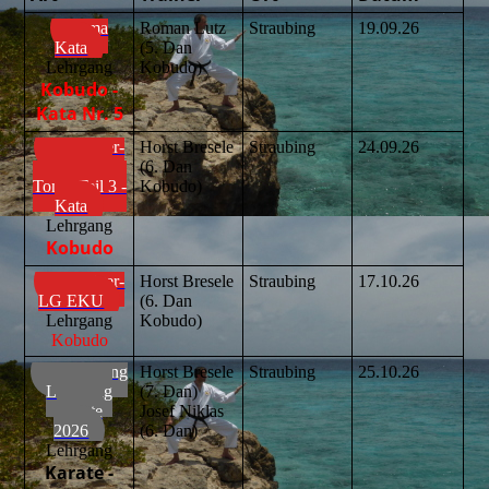
Kama
Roman Lutz
Straubing
19.09.26
Kata
(5. Dan
Lehrgang
Kobudo)
Kobudo -
Kata Nr. 5
Einsteiger-
Horst Bresele
Straubing
24.09.26
Lehrgang
(6. Dan
Tonfa Teil 3 -
Kobudo)
Kata
Lehrgang
Kobudo
Einsteiger-
Horst Bresele
Straubing
17.10.26
LG EKU
(6. Dan
Lehrgang
Kobudo)
Kobudo
Ausbildungs-
Horst Bresele
Straubing
25.10.26
Lehrgang
(7. Dan)
Karate
Josef Niklas
2026
(6. Dan)
Lehrgang
Karate -