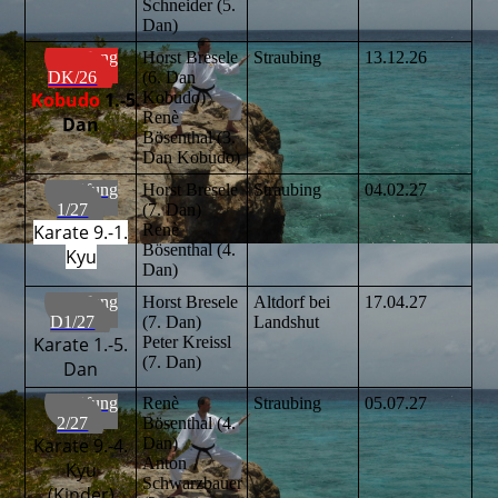
Schneider (5.
Dan)
Prüfung
Horst Bresele
Straubing
13.12.26
DK/26
(6. Dan
Kobudo
1.-5.
Kobudo)
Renè
Dan
Bösenthal (3.
Dan Kobudo)
Prüfung
Horst Bresele
Straubing
04.02.27
1/27
(7. Dan)
Karate 9.-1.
Renè
Bösenthal (4.
Kyu
Dan)
Prüfung
Horst Bresele
Altdorf bei
17.04.27
D1/27
(7. Dan)
Landshut
Karate 1.-5.
Peter Kreissl
(7. Dan)
Dan
Prüfung
Renè
Straubing
05.07.27
2/27
Bösenthal (4.
Karate 9.-4.
Dan)
Anton
Kyu
Schwarzbauer
(Kinder)