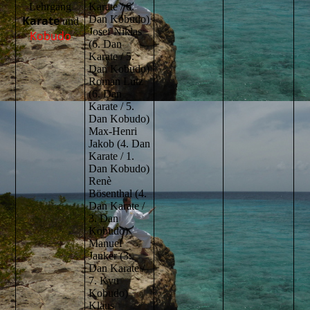
Lehrgang
Karate / 6.
Karate
Dan Kobudo)
und
Josef Niklas
Kobudo
(6. Dan
Karate / 5.
Dan Kobudo)
Roman Lutz
(6. Dan
Karate / 5.
Dan Kobudo)
Max-Henri
Jakob (4. Dan
Karate / 1.
Dan Kobudo)
Renè
Bösenthal (4.
Dan Karate /
3. Dan
Kobudo)
Manuel
Janker (3.
Dan Karate /
7. Kyu
Kobudo)
Klaus