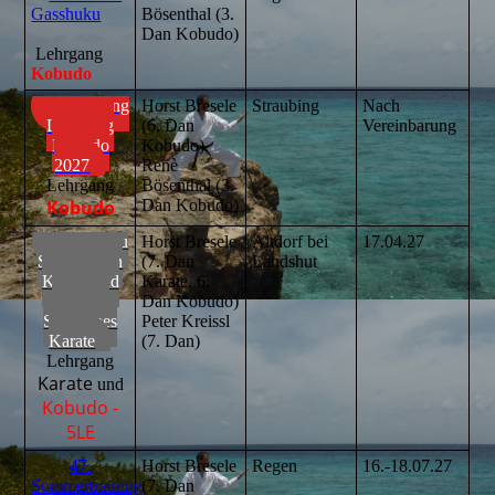
Gasshuku
Bösenthal (3.
Dan Kobudo)
Lehrgang
Kobudo
Ausbildungs-
Horst Bresele
Straubing
Nach
Lehrgang
(6. Dan
Vereinbarung
Kobudo
Kobudo)
2027
Renè
Lehrgang
Bösenthal (3.
Kobudo
Dan Kobudo)
Shorin Ryu
Horst Bresele
Altdorf bei
17.04.27
Siu Sin Kan
(7. Dan
Landshut
Karate und
Karate, 6.
Kobudo
Dan Kobudo)
Stiloffenes
Peter Kreissl
Karate
(7. Dan)
Lehrgang
Karate
und
Kobudo -
5LE
47.
Horst Bresele
Regen
16.-18.07.27
Sommertraining
(7. Dan