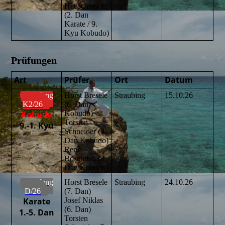
Heuschneider
(2. Dan
Karate / 9.
Kyu Kobudo)
Prüfungen
Art
Prüfer
Ort
Datum
Prüfung
Horst Bresele
Straubing
15.10.26
K2/26
(6. Dan
Kobudo
Kobudo)
Torsten
9.-1. Kyu
Schneider (3.
Dan Kobudo)
Renè
Bösenthal (3.
Dan Kobudo)
Prüfung
Horst Bresele
Straubing
24.10.26
D/26
(7. Dan)
Karate
Josef Niklas
(6. Dan)
1.-5. Dan
Torsten