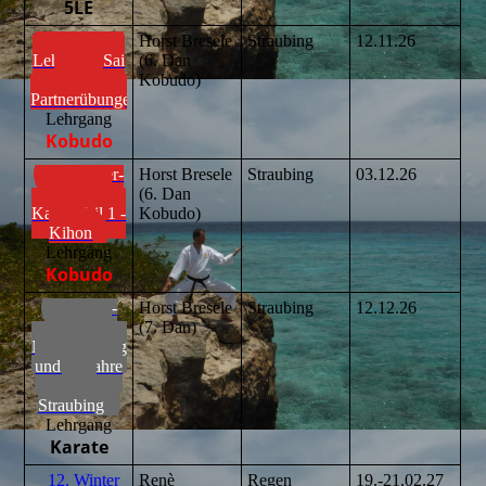
5LE
Einsteiger-
Horst Bresele
Straubing
12.11.26
Lehrgang Sai
(6. Dan
Teil 2 -
Kobudo)
Partnerübungen
Lehrgang
Kobudo
Einsteiger-
Horst Bresele
Straubing
03.12.26
Lehrgang
(6. Dan
Kama Teil 1 -
Kobudo)
Kihon
Lehrgang
Kobudo
Gedenk-
Horst Bresele
Straubing
12.12.26
Lehrgang
(7. Dan)
Neo Ho Tong
und 25 Jahre
Dojo
Straubing
Lehrgang
Karate
12. Winter
Renè
Regen
19.-21.02.27