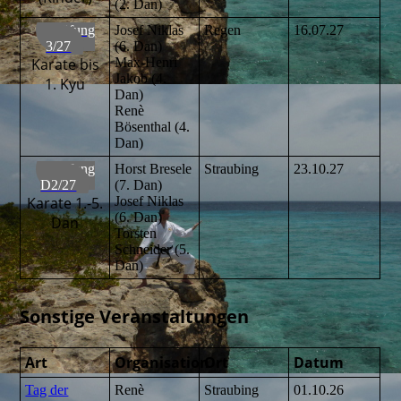
(2. Dan)
Prüfung
Josef Niklas
Regen
16.07.27
3/27
(6. Dan)
Karate bis
Max-Henri
Jakob (4.
1. Kyu
Dan)
Renè
Bösenthal (4.
Dan)
Prüfung
Horst Bresele
Straubing
23.10.27
D2/27
(7. Dan)
Karate 1.-5.
Josef Niklas
(6. Dan)
Dan
Torsten
Schneider (5.
Dan)
Sonstige Veranstaltungen
Art
Organisation
Ort
Datum
Tag der
Renè
Straubing
01.10.26