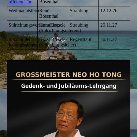
offenen Tür
Bösenthal
Weihnachtsfeier
Renè
Straubing
12.12.26
Bösenthal
Stilrichtungsversammlung
Horst Bresele
Straubing
20.11.27
(Stilrichtungsreferent)
Sitzung der
Horst Bresele
Regenstauf
20.11.27
Kommissionen
(Stilrichtungsleiter)