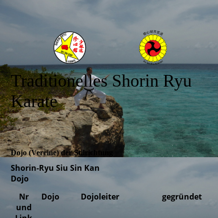
Traditionelles Shorin Ryu
Karate
Dojo (Vereine) der Stilrichtung
Shorin-Ryu Siu Sin Kan
Dojo
Nr
Dojo
Dojoleiter
gegründet
und