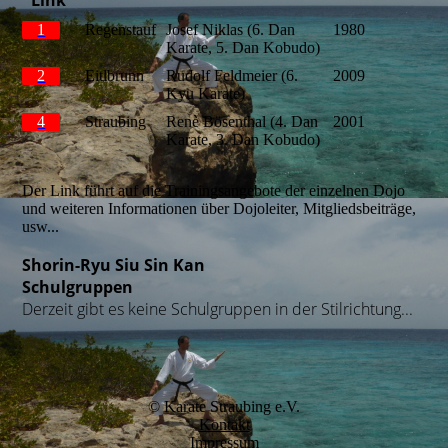
Link
1
Regenstauf
Josef Niklas (6. Dan
1980
Karate, 5. Dan Kobudo)
2
Eitlbrunn
Rudolf Feldmeier (6.
2009
Kyu Karate)
4
Straubing
Renè Bösenthal (4. Dan
2001
Karate, 3. Dan Kobudo)
Der Link führt auf die Trainingsangebote der einzelnen Dojo
und weiteren Informationen über Dojoleiter, Mitgliedsbeiträge,
usw...
Shorin-Ryu Siu Sin Kan
Schulgruppen
Derzeit gibt es keine Schulgruppen in der Stilrichtung...
© Karate Straubing e.V.
Kontakt
Impressum