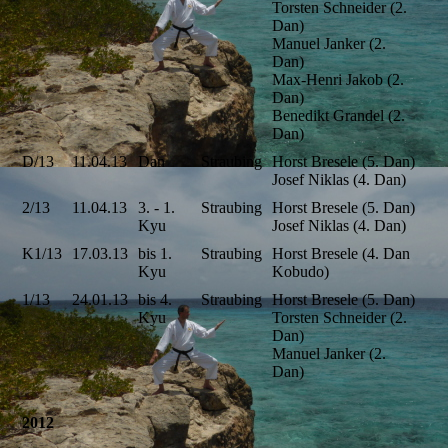
Torsten Schneider (2.
Dan)
Manuel Janker (2.
Dan)
Max-Henri Jakob (2.
Dan)
Benedikt Grandel (2.
Dan)
D/13
11.04.13
Dan
Straubing
Horst Bresele (5. Dan)
Josef Niklas (4. Dan)
2/13
11.04.13
3. - 1.
Straubing
Horst Bresele (5. Dan)
Kyu
Josef Niklas (4. Dan)
K1/13
17.03.13
bis 1.
Straubing
Horst Bresele (4. Dan
Kyu
Kobudo)
1/13
24.01.13
bis 4.
Straubing
Horst Bresele (5. Dan)
Kyu
Torsten Schneider (2.
Dan)
Manuel Janker (2.
Dan)
2012