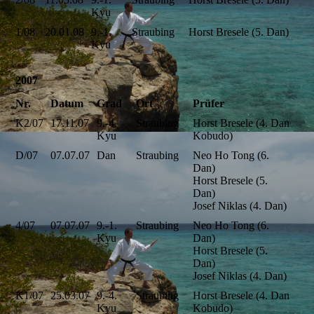
Kyu
1/08
20.01.08
9.-1.
Straubing
Horst Bresele (5. Dan)
Kyu
2007
Nr.
Datum
Grad
Ort
Prüfer
K2/07
17.11.07
9.-4.
Straubing
Horst Bresele (4. Dan
Kyu
Kobudo)
D/07
07.07.07
Dan
Straubing
Neo Ho Tong (6.
Dan)
Horst Bresele (5.
Dan)
Josef Niklas (4. Dan)
4/07
07.07.07
9.-1.
Straubing
Neo Ho Tong (6.
Kyu
Dan)
Horst Bresele (5.
Dan)
Josef Niklas (4. Dan)
K1/07
25.03.07
9.-4.
Straubing
Horst Bresele (4. Dan
Kyu
Kobudo)