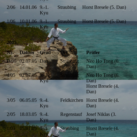
2/06
14.01.06
9.-1.
Straubing
Horst Bresele (5. Dan)
Kyu
1/06
10.01.06
9.-1.
Straubing
Horst Bresele (5. Dan)
Kyu
2005
Nr.
Datum
Grad
Ort
Prüfer
D/05
02.07.05
Dan
Straubing
Neo Ho Tong (6.
Dan)
4/05
02.07.05
9.-1.
Straubing
Neo Ho Tong (6.
Kyu
Dan)
Horst Bresele (4.
Dan)
3/05
06.05.05
9.-4.
Feldkirchen
Horst Bresele (4.
Kyu
Dan)
2/05
18.03.05
9.-4.
Regenstauf
Josef Niklas (3.
Kyu
Dan)
1/05
15.01.05
9.-1.
Straubing
Horst Bresele (4.
Kyu
Dan)