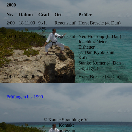
2000
Nr.
Datum
Grad
Ort
Prüfer
2/00
18.11.00
9.-1.
Regenstauf
Horst Bresele (4. Dan)
Kyu
D/00
04.11.00
Dan
Regenstauf
Neo Ho Tong (6. Dan)
Joachim-Dieter
Eisheuer
(7. Dan Kyokushin
Kai)
Stanko Kumer (4. Dan
Goju Ryu)
1/00
13.05.00
9.-1.
Regenstauf
Horst Bresele (3. Dan)
Kyu
Prüfungen bis 1999
© Karate Straubing e.V.
Kontakt
Impressum