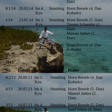
Dan)
K1/14
20.03.14
bis 4.
Straubing
Horst Bresele (4. Dan
Kyu
Kobudo)
1/14
23.01.14
bis 1.
Straubing
Horst Bresele (5. Dan)
Kyu
Torsten Schneider (2.
Dan)
Manuel Janker (2.
Dan)
KD/14
17.01.14
Dan
Finsterau
Horst Bresele (4. Dan
Kobudo)
2013
Nr.
Datum
Grad
Ort
Prüfer
K2/13
29.09.13
bis 1.
Straubing
Horst Bresele (4. Dan
Kyu
Kobudo)
4/13
30.07.13
bis 4.
Straubing
Horst Bresele (5. Dan)
Kyu
Manuel Janker (2.
Dan)
3/13
14.07.13
bis 4.
Straubing
Horst Bresele (5. Dan)
Kyu
Josef Niklas (4. Dan)