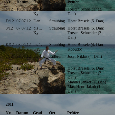
Nr.
Datum
Grad
Ort
Prüfer
4/12
10.07.12
bis 4.
Straubing
Torsten Schneider (2.
Kyu
Dan)
D/12
07.07.12
Dan
Straubing
Horst Bresele (5. Dan)
3/12
07.07.12
bis 1.
Straubing
Horst Bresele (5. Dan)
Kyu
Torsten Schneider (2.
Dan)
K/12
03.05.12
bis 1.
Straubing
Horst Bresele (4. Dan
Kyu
Kobudo)
2/12
28.03.12
bis 4.
Eitlbrunn
Josef Niklas (4. Dan)
Kyu
1/12
12.01.12
bis 1.
Straubing
Horst Bresele (5. Dan)
Kyu
Torsten Schneider (2.
Dan)
Manuel Janker (1. Dan)
Max-Henri Jakob (1.
Dan)
2011
Nr.
Datum
Grad
Ort
Prüfer