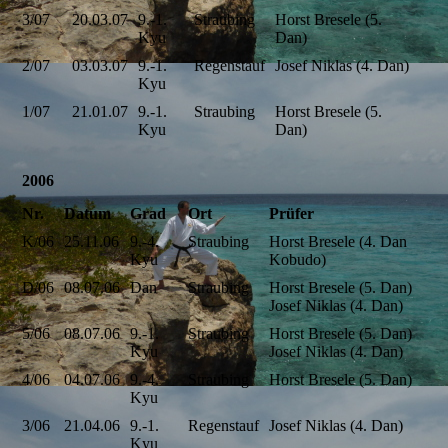
3/07
20.03.07
9.-1.
Straubing
Horst Bresele (5.
Kyu
Dan)
2/07
03.03.07
9.-1.
Regenstauf
Josef Niklas (4. Dan)
Kyu
1/07
21.01.07
9.-1.
Straubing
Horst Bresele (5.
Kyu
Dan)
2006
Nr.
Datum
Grad
Ort
Prüfer
K/06
25.11.06
9.-4.
Straubing
Horst Bresele (4. Dan
Kyu
Kobudo)
D/06
08.07.06
Dan
Straubing
Horst Bresele (5. Dan)
Josef Niklas (4. Dan)
5/06
08.07.06
9.-1.
Straubing
Horst Bresele (5. Dan)
Kyu
Josef Niklas (4. Dan)
4/06
04.07.06
9.-4.
Straubing
Horst Bresele (5. Dan)
Kyu
3/06
21.04.06
9.-1.
Regenstauf
Josef Niklas (4. Dan)
Kyu