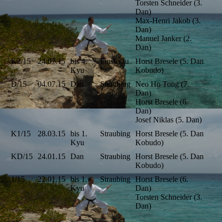
Torsten Schneider (3.
Dan)
Max-Henri Jakob (3.
Dan)
Manuel Janker (2.
Dan)
K2/15
24.07.15
bis 4.
Finsterau
Horst Bresele (5. Dan
Kyu
Kobudo)
D/15
04.07.15
Dan
Straubing
Neo Ho Tong (7.
Dan)
Horst Bresele (6.
Dan)
Josef Niklas (5. Dan)
K1/15
28.03.15
bis 1.
Straubing
Horst Bresele (5. Dan
Kyu
Kobudo)
KD/15
24.01.15
Dan
Straubing
Horst Bresele (5. Dan
Kobudo)
1/15
22.01.15
bis 1.
Straubing
Horst Bresele (6.
Kyu
Dan)
Torsten Schneider (3.
Dan)