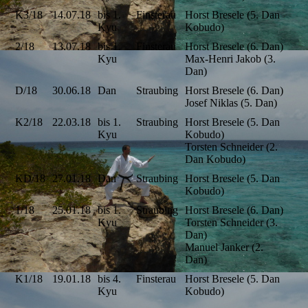
K3/18
14.07.18
bis 1.
Finsterau
Horst Bresele (5. Dan
Kyu
Kobudo)
2/18
13.07.18
bis 1.
Finsterau
Horst Bresele (6. Dan)
Kyu
Max-Henri Jakob (3.
Dan)
D/18
30.06.18
Dan
Straubing
Horst Bresele (6. Dan)
Josef Niklas (5. Dan)
K2/18
22.03.18
bis 1.
Straubing
Horst Bresele (5. Dan
Kyu
Kobudo)
Torsten Schneider (2.
Dan Kobudo)
KD/18
27.01.18
Dan
Straubing
Horst Bresele (5. Dan
Kobudo)
1/18
25.01.18
bis 1.
Straubing
Horst Bresele (6. Dan)
Kyu
Torsten Schneider (3.
Dan)
Manuel Janker (2.
Dan)
K1/18
19.01.18
bis 4.
Finsterau
Horst Bresele (5. Dan
Kyu
Kobudo)