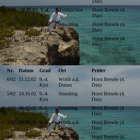
Dan)
3/03
30.05.03
9.-4.
Feldkirchen
Horst Bresele (4.
Kyu
Dan)
2/03
10.04.03
9.-4.
Straubing
Horst Bresele (4.
Kyu
Dan)
1/03
18.01.03
9.-1.
Straubing
Horst Bresele (4.
Kyu
Dan)
2002
Nr.
Datum
Grad
Ort
Prüfer
6/02
11.12.02
9.-4.
Wörth a.d.
Horst Bresele (4.
Kyu
Donau
Dan)
5/02
24.10.02
9.-4.
Straubing
Horst Bresele (4.
Kyu
Dan)
4/02
06.07.02
9.-1.
Straubing
Horst Bresele (4.
Kyu
Dan)
3/02
30.06.02
9.-4.
Wörth a.d.
Horst Bresele (4.
Kyu
Donau
Dan)
2/02
22.04.02
9.-4.
Straubing
Horst Bresele (4.