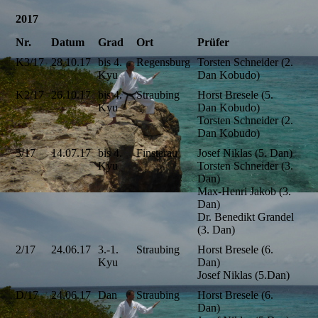
2017
Nr.
Datum
Grad
Ort
Prüfer
K3/17
28.10.17
bis 4.
Regensburg
Torsten Schneider (2.
Kyu
Dan Kobudo)
K2/17
26.10.17
bis 4.
Straubing
Horst Bresele (5.
Kyu
Dan Kobudo)
Torsten Schneider (2.
Dan Kobudo)
3/17
14.07.17
bis 4.
Finsterau
Josef Niklas (5. Dan)
Kyu
Torsten Schneider (3.
Dan)
Max-Henri Jakob (3.
Dan)
Dr. Benedikt Grandel
(3. Dan)
2/17
24.06.17
3.-1.
Straubing
Horst Bresele (6.
Kyu
Dan)
Josef Niklas (5.Dan)
D/17
24.06.17
Dan
Straubing
Horst Bresele (6.
Dan)