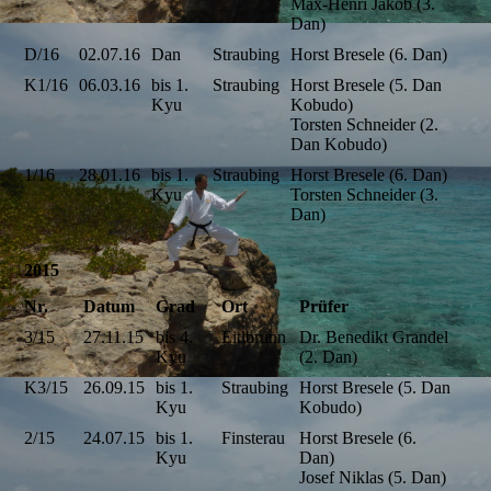
Max-Henri Jakob (3.
Dan)
D/16
02.07.16
Dan
Straubing
Horst Bresele (6. Dan)
K1/16
06.03.16
bis 1.
Straubing
Horst Bresele (5. Dan
Kyu
Kobudo)
Torsten Schneider (2.
Dan Kobudo)
1/16
28.01.16
bis 1.
Straubing
Horst Bresele (6. Dan)
Kyu
Torsten Schneider (3.
Dan)
2015
Nr.
Datum
Grad
Ort
Prüfer
3/15
27.11.15
bis 4.
Eitlbrunn
Dr. Benedikt Grandel
Kyu
(2. Dan)
K3/15
26.09.15
bis 1.
Straubing
Horst Bresele (5. Dan
Kyu
Kobudo)
2/15
24.07.15
bis 1.
Finsterau
Horst Bresele (6.
Kyu
Dan)
Josef Niklas (5. Dan)