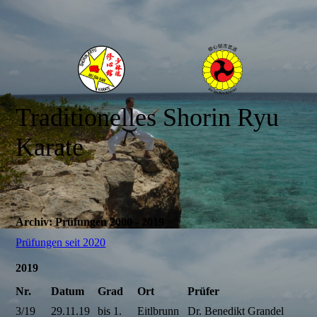
Traditionelles Shorin Ryu
Karate
Archiv: Prüfungen 2000 - 2019
Prüfungen seit 2020
2019
Nr.
Datum
Grad
Ort
Prüfer
3/19
29.11.19
bis 1.
Eitlbrunn
Dr. Benedikt Grandel