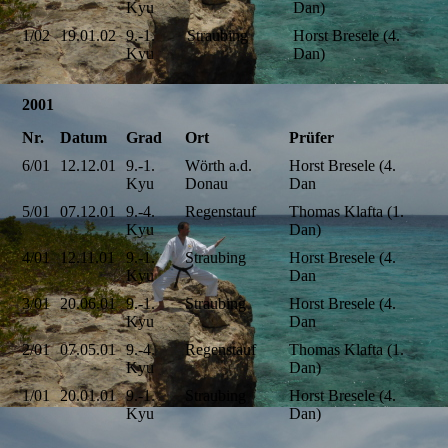
Kyu
Dan)
1/02
19.01.02
9.-1.
Straubing
Horst Bresele (4.
Kyu
Dan)
2001
Nr.
Datum
Grad
Ort
Prüfer
6/01
12.12.01
9.-1.
Wörth a.d.
Horst Bresele (4.
Kyu
Donau
Dan
5/01
07.12.01
9.-4.
Regenstauf
Thomas Klafta (1.
Kyu
Dan)
4/01
12.11.01
9.-1.
Straubing
Horst Bresele (4.
Kyu
Dan
3/01
20.06.01
9.-1.
Straubing
Horst Bresele (4.
Kyu
Dan
2/01
07.05.01
9.-4.
Regenstauf
Thomas Klafta (1.
Kyu
Dan)
1/01
20.01.01
9.-1.
Straubing
Horst Bresele (4.
Kyu
Dan)