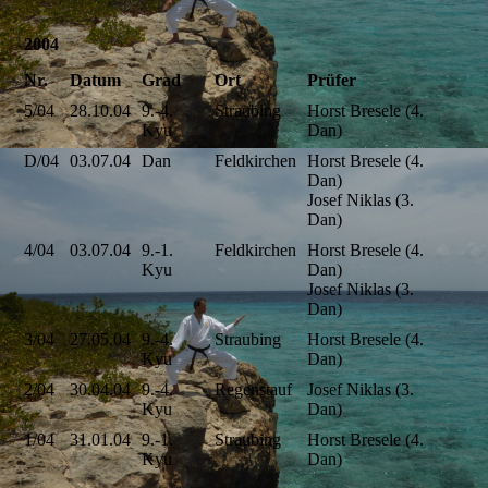
2004
Nr.
Datum
Grad
Ort
Prüfer
5/04
28.10.04
9.-4.
Straubing
Horst Bresele (4.
Kyu
Dan)
D/04
03.07.04
Dan
Feldkirchen
Horst Bresele (4.
Dan)
Josef Niklas (3.
Dan)
4/04
03.07.04
9.-1.
Feldkirchen
Horst Bresele (4.
Kyu
Dan)
Josef Niklas (3.
Dan)
3/04
27.05.04
9.-4.
Straubing
Horst Bresele (4.
Kyu
Dan)
2/04
30.04.04
9.-4.
Regenstauf
Josef Niklas (3.
Kyu
Dan)
1/04
31.01.04
9.-1.
Straubing
Horst Bresele (4.
Kyu
Dan)