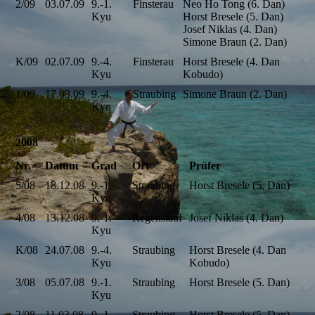
2/09
03.07.09
9.-1.
Finsterau
Neo Ho Tong (6. Dan)
Kyu
Horst Bresele (5. Dan)
Josef Niklas (4. Dan)
Simone Braun (2. Dan)
K/09
02.07.09
9.-4.
Finsterau
Horst Bresele (4. Dan
Kyu
Kobudo)
1/09
17.03.09
9.-4.
Straubing
Simone Braun (2. Dan)
Kyu
2008
Nr.
Datum
Grad
Ort
Prüfer
5/08
18.12.08
9.-1.
Straubing
Horst Bresele (5. Dan)
Kyu
4/08
13.12.08
9.-1.
Regenstauf
Josef Niklas (4. Dan)
Kyu
K/08
24.07.08
9.-4.
Straubing
Horst Bresele (4. Dan
Kyu
Kobudo)
3/08
05.07.08
9.-1.
Straubing
Horst Bresele (5. Dan)
Kyu
2/08
11.03.08
9.-1.
Straubing
Horst Bresele (5. Dan)