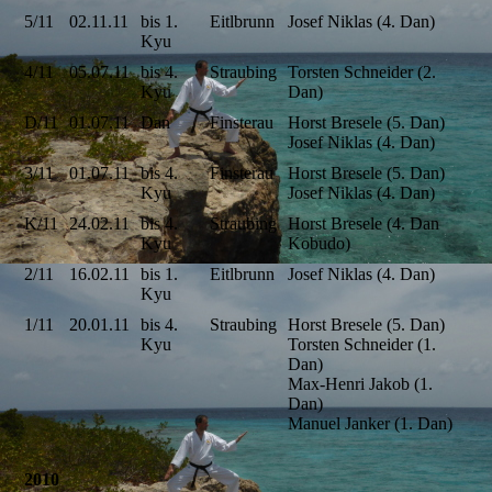
5/11
02.11.11
bis 1.
Eitlbrunn
Josef Niklas (4. Dan)
Kyu
4/11
05.07.11
bis 4.
Straubing
Torsten Schneider (2.
Kyu
Dan)
D/11
01.07.11
Dan
Finsterau
Horst Bresele (5. Dan)
Josef Niklas (4. Dan)
3/11
01.07.11
bis 4.
Finsterau
Horst Bresele (5. Dan)
Kyu
Josef Niklas (4. Dan)
K/11
24.02.11
bis 4.
Straubing
Horst Bresele (4. Dan
Kyu
Kobudo)
2/11
16.02.11
bis 1.
Eitlbrunn
Josef Niklas (4. Dan)
Kyu
1/11
20.01.11
bis 4.
Straubing
Horst Bresele (5. Dan)
Kyu
Torsten Schneider (1.
Dan)
Max-Henri Jakob (1.
Dan)
Manuel Janker (1. Dan)
2010