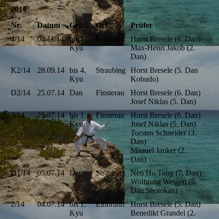
2014
Nr.
Datum
Grad
Ort
Prüfer
4/14
04.11.14
bis 1.
Bremen
Horst Bresele (6. Dan)
Kyu
Max-Henri Jakob (2.
Dan)
K2/14
28.09.14
bis 4.
Straubing
Horst Bresele (5. Dan
Kyu
Kobudo)
D2/14
25.07.14
Dan
Finsterau
Horst Bresele (6. Dan)
Josef Niklas (5. Dan)
3/14
25.07.14
bis 1.
Finsterau
Horst Bresele (6. Dan)
Kyu
Josef Niklas (5. Dan)
Torsten Schneider (3.
Dan)
Manuel Janker (2.
Dan)
D1/14
05.07.14
Dan
Straubing
Neo Ho Tong (7. Dan)
Wolfgang Weigert (6.
Dan Shotokan)
2/14
04.07.14
bis 1.
Eitlbrunn
Horst Bresele (5. Dan)
Kyu
Benedikt Grandel (2.