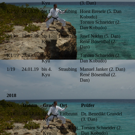
Kyu
(3. Dan)
K2/19
24.10.19
bis 1.
Straubing
Horst Bresele (5. Dan
Kyu
Kobudo)
Torsten Schneider (2.
Dan Kobudo)
2/19
12.07.19
bis 1.
Finsterau
Josef Niklas (5. Dan)
Kyu
René Bösenthal (2.
Dan)
K1/19
28.03.19
bis 1.
Straubing
Torsten Schneider (2.
Kyu
Dan Kobudo)
1/19
24.01.19
bis 4.
Straubing
Manuel Janker (2. Dan)
Kyu
René Bösenthal (2.
Dan)
2018
Nr.
Datum
Grad
Ort
Prüfer
3/18
15.12.18
bis 4.
Eitlbrunn
Dr. Benedikt Grandel
Kyu
(3. Dan)
K4/18
10.11.18
bis 4.
Straubing
Torsten Schneider (2.
Kyu
Dan Kobudo)