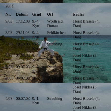
2003
Nr.
Datum
Grad
Ort
Prüfer
9/03
17.12.03
9.-4.
Wörth a.d.
Horst Bresele (4.
Kyu
Donau
Dan)
8/03
29.11.03
9.-4.
Feldkirchen
Horst Bresele (4.
Kyu
Dan)
7/03
18.10.03
9.-4.
Straubing
Horst Bresele (4.
Kyu
Dan)
6/03
01.08.03
9.-4.
Regenstauf
Josef Niklas (3.
Kyu
Dan)
5/03
09.07.03
9.-4.
Straubing
Horst Bresele (4.
Kyu
Dan)
D/03
06.07.03
Dan
Straubing
Horst Bresele (4.
Dan)
Josef Niklas (3.
Dan)
4/03
06.07.03
9.-1.
Straubing
Horst Bresele (4.
Kyu
Dan)
Josef Niklas (3.