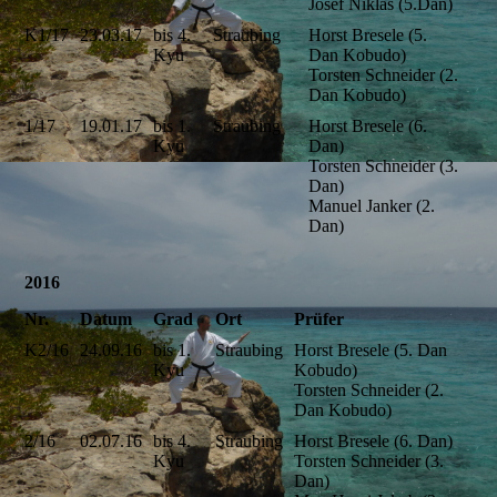
Josef Niklas (5.Dan)
K1/17
23.03.17
bis 4.
Straubing
Horst Bresele (5.
Kyu
Dan Kobudo)
Torsten Schneider (2.
Dan Kobudo)
1/17
19.01.17
bis 1.
Straubing
Horst Bresele (6.
Kyu
Dan)
Torsten Schneider (3.
Dan)
Manuel Janker (2.
Dan)
2016
Nr.
Datum
Grad
Ort
Prüfer
K2/16
24.09.16
bis 1.
Straubing
Horst Bresele (5. Dan
Kyu
Kobudo)
Torsten Schneider (2.
Dan Kobudo)
2/16
02.07.16
bis 4.
Straubing
Horst Bresele (6. Dan)
Kyu
Torsten Schneider (3.
Dan)