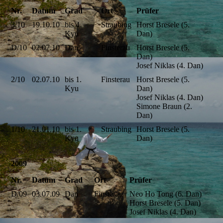
Nr.
Datum
Grad
Ort
Prüfer
3/10
19.10.10
bis 4.
Straubing
Horst Bresele (5.
Kyu
Dan)
D/10
02.07.10
Dan
Finsterau
Horst Bresele (5.
Dan)
Josef Niklas (4. Dan)
2/10
02.07.10
bis 1.
Finsterau
Horst Bresele (5.
Kyu
Dan)
Josef Niklas (4. Dan)
Simone Braun (2.
Dan)
1/10
21.01.10
bis 1.
Straubing
Horst Bresele (5.
Kyu
Dan)
2009
Nr.
Datum
Grad
Ort
Prüfer
D/09
03.07.09
Dan
Finsterau
Neo Ho Tong (6. Dan)
Horst Bresele (5. Dan)
Josef Niklas (4. Dan)