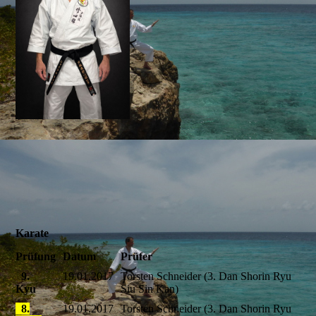
Karate
Prüfung
Datum
Prüfer
9.
19.01.2017
Torsten Schneider (3. Dan Shorin Ryu
Kyu
Siu Sin Kan)
8.
19.01.2017
Torsten Schneider (3. Dan Shorin Ryu