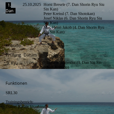
1.
25.10.2025
Horst Bresele (7. Dan Shorin Ryu Siu
Sin Kan)
Dan
Peter Kreissl (7. Dan Shotokan)
Josef Niklas (6. Dan Shorin Ryu Siu
Sin Kan)
Max-Henri Jakob (4. Dan Shorin Ryu
Siu Sin Kan)
Kobudo
Prüfung
Datum
Prüfer
9. Kyu
19.03.2026
Torsten Schneider (3. Dan Siu Sin
Kan Kobudo)
Funktionen
SRL30
Trainingsbereich:
Trainer Karate Straubing