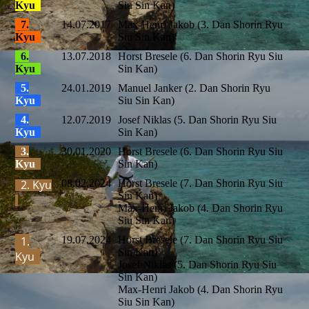
Kyu
Siu Sin Kan)
7.
14.07.2017
Max-Henri Jakob (3. Dan Shorin Ryu
Kyu
Siu Sin Kan)
6.
13.07.2018
Horst Bresele (6. Dan Shorin Ryu Siu
Kyu
Sin Kan)
5.
24.01.2019
Manuel Janker (2. Dan Shorin Ryu
Kyu
Siu Sin Kan)
4.
12.07.2019
Josef Niklas (5. Dan Shorin Ryu Siu
Kyu
Sin Kan)
3.
30.01.2020
Horst Bresele (6. Dan Shorin Ryu Siu
Kyu
Sin Kan)
2. Kyu
08.02.2024
Horst Bresele (7. Dan Shorin Ryu Siu
Sin Kan)
Max-Henri Jakob (4. Dan Shorin Ryu
Siu Sin Kan)
1.
19.07.2024
Horst Bresele (7. Dan Shorin Ryu Siu
Sin Kan)
Kyu
Josef Niklas (5. Dan Shorin Ryu Siu
Sin Kan)
Max-Henri Jakob (4. Dan Shorin Ryu
Siu Sin Kan)