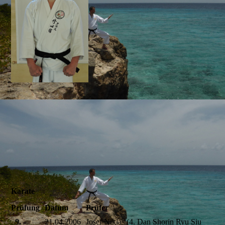
Karate
Prüfung
Datum
Prüfer
9.
21.04.2006
Josef Niklas (4. Dan Shorin Ryu Siu