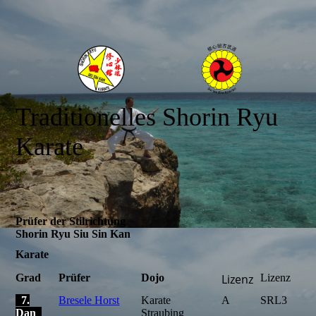
Traditionelles Shorin Ryu
Karate
Prüfer der Stilrichtung
Shorin Ryu Siu Sin Kan
Karate
Grad
Prüfer
Dojo
Lizenz
Lizenz
7.
Bresele Horst
Karate
A
SRL3
Dan
Straubing