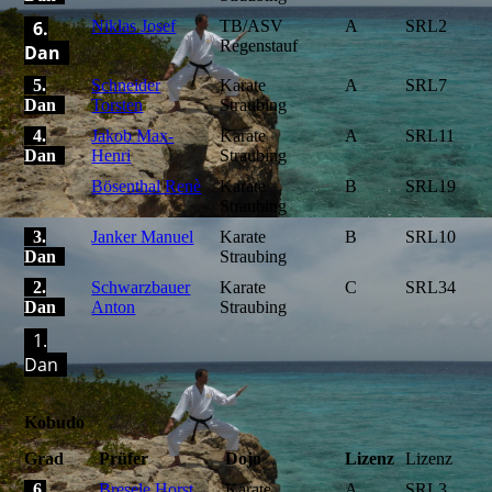
6.
Niklas Josef
TB/ASV
A
SRL2
Regenstauf
Dan
5.
Schneider
Karate
A
SRL7
Dan
Torsten
Straubing
4.
Jakob Max-
Karate
A
SRL11
Dan
Henri
Straubing
Bösenthal Renè
Karate
B
SRL19
Straubing
3.
Janker Manuel
Karate
B
SRL10
Dan
Straubing
2.
Schwarzbauer
Karate
C
SRL34
Dan
Anton
Straubing
1.
Dan
Kobudo
Grad
Prüfer
Dojo
Lizenz
Lizenz
6.
Bresele Horst
Karate
A
SRL3