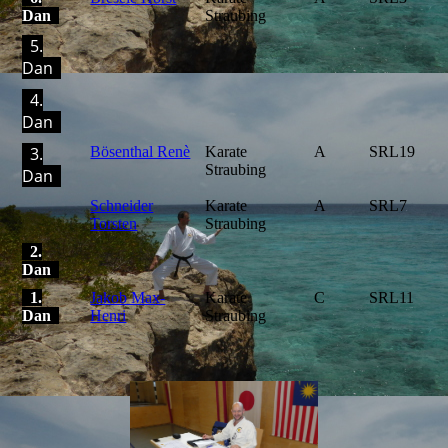
Dan
Straubing
5.
Dan
4.
Dan
3.
Bösenthal Renè
Karate
A
SRL19
Straubing
Dan
Schneider
Karate
A
SRL7
Torsten
Straubing
2.
Dan
1.
Jakob Max-
Karate
C
SRL11
Dan
Henri
Straubing